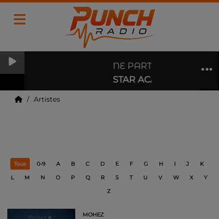
NE PARTEZ PAS SANS 
STAR ACADÉMIE
Artistes
Artistes
Tous
0-9
A
B
C
D
E
F
G
H
I
J
K
L
M
N
O
P
Q
R
S
T
U
V
W
X
Y
Z
MOHEZ