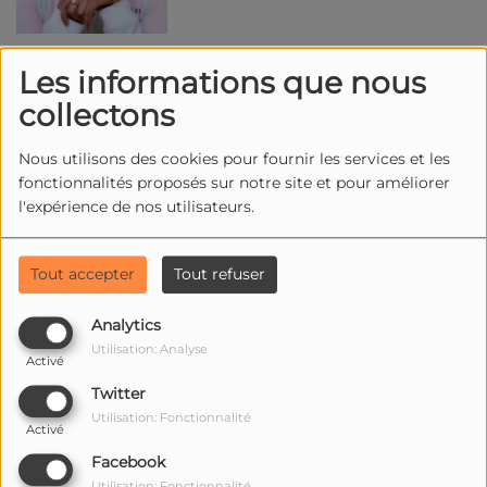
Les informations que nous
NOÉMIE
collectons
Nous utilisons des cookies pour fournir les services et les
fonctionnalités proposés sur notre site et pour améliorer
l'expérience de nos utilisateurs.
Tout accepter
Tout refuser
NOÉMIE PROVOST
Analytics
Utilisation: Analyse
Activé
Twitter
Utilisation: Fonctionnalité
Activé
Facebook
OCEANA
Utilisation: Fonctionnalité