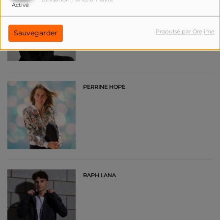
Activé
Propulsé par Orejime
Sauvegarder
PERRINE HOPE
RAPH LANA