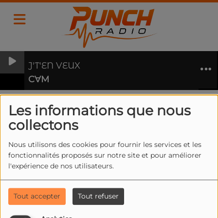
J'T'EN VEUX
CⱯM
Se connecter
Les informations que nous
Se connecter
collectons
Nous utilisons des cookies pour fournir les services et les
fonctionnalités proposés sur notre site et pour améliorer
Créer un compte
l'expérience de nos utilisateurs.
Email
Tout accepter
Tout refuser
(L’email est obligatoire )