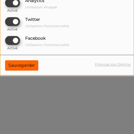
Analytics
Mot de passe
Utilisation: Analyse
Activé
(Le mot de passe est obligatoire)
Twitter
Se connecter
Utilisation: Fonctionnalité
Activé
Mot de passe oublié ?
Facebook
Utilisation: Fonctionnalité
Activé
Propulsé par Orejime
Sauvegarder