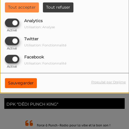
Tout accepter
Tout refuser
Analytics
Utilisation: Analyse
Activé
Twitter
FAIT UN DON À L'ASSOCIATION PUNCH-DIGITAL
Utilisation: Fonctionnalité
Activé
Facebook
Utilisation: Fonctionnalité
Activé
Propulsé par Orejime
Sauvegarder
DPK "DÉDI PUNCH KING"
Force à Punch-Radio pour la vibe et le bon son !