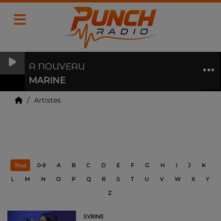
A NOUVEAU
MARINE
Artistes
Artistes
Tous
0-9
A
B
C
D
E
F
G
H
I
J
K
L
M
N
O
P
Q
R
S
T
U
V
W
X
Y
Z
SYRINE