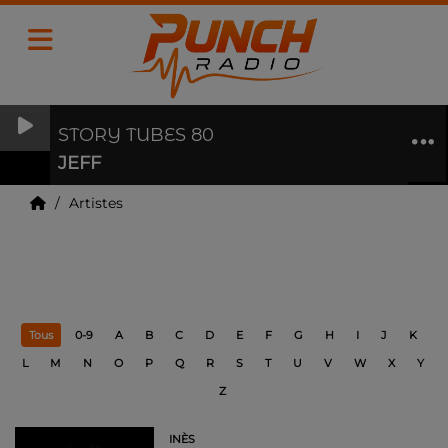
STORY TUBES 80
JEFF
Artistes
Artistes
Tous
0-9
A
B
C
D
E
F
G
H
I
J
K
L
M
N
O
P
Q
R
S
T
U
V
W
X
Y
Z
INÈS