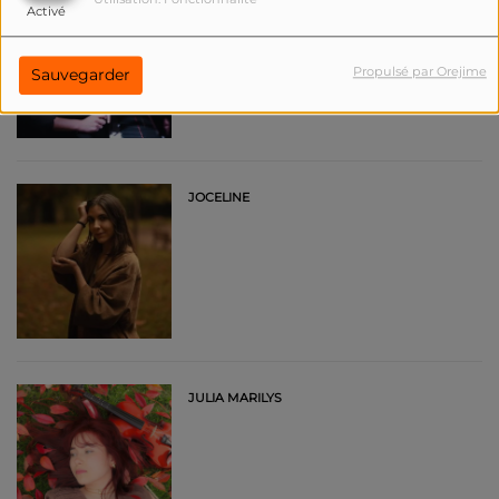
Activé
Propulsé par Orejime
Sauvegarder
JOCELINE
JULIA MARILYS