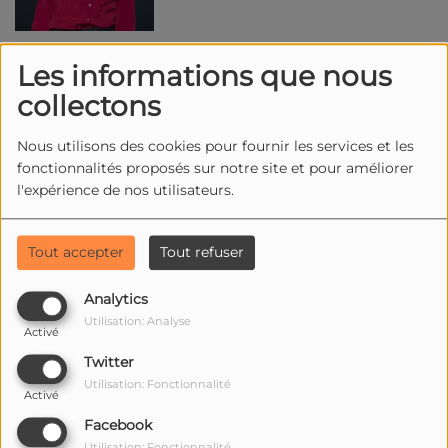
Les informations que nous
JADE SCAVELLI
collectons
Nous utilisons des cookies pour fournir les services et les
fonctionnalités proposés sur notre site et pour améliorer
l'expérience de nos utilisateurs.
Tout accepter
Tout refuser
JAYDE
Analytics
Utilisation: Analyse
Activé
Twitter
Utilisation: Fonctionnalité
Activé
Facebook
JEANETTE BERGER
Utilisation: Fonctionnalité