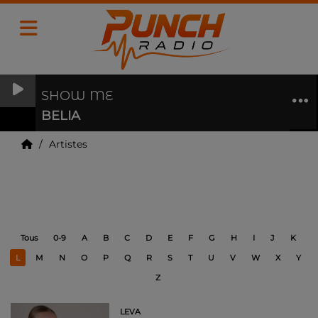
SHOW ME
BELIA
Artistes
Artistes
Tous
0-9
A
B
C
D
E
F
G
H
I
J
K
L
M
N
O
P
Q
R
S
T
U
V
W
X
Y
Z
LEVA