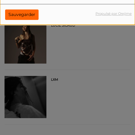
Propulsé par Orejime
Sauvegarder
LUCIE SICAUD
LXM