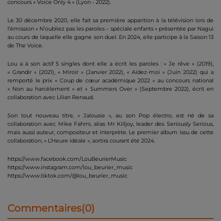
concours « Voice Only 4 » (Lyon - 2022).
Le 30 décembre 2020, elle fait sa première apparition à la télévision lors de
l’émission « N’oubliez pas les paroles – spéciale enfants » présentée par Nagui
au cours de laquelle elle gagne son duel. En 2024, elle participe à la Saison 13
de The Voice.
Lou a à son actif 5 singles dont elle a écrit les paroles : « Je rêve » (2019),
« Grandir » (2021), « Miroir » (Janvier 2022), « Aidez-moi » (Juin 2022) qui a
remporté le prix « Coup de cœur académique 2022 » au concours national
« Non au harcèlement » et « Summers Over » (Septembre 2022), écrit en
collaboration avec Lilian Renaud.
Son tout nouveau titre, « Jalousie », au son Pop électro, est né de sa
collaboration avec Mike Fahrni, alias Mr Killjoy, leader des Seriously Serious,
mais aussi auteur, compositeur et interprète. Le premier album issu de cette
collaboration, « L’Heure idéale », sortira courant été 2024.
https://www.facebook.com/LouBeurierMusic
https://www.instagram.com/lou_beurier_music
https://www.tiktok.com/@lou_beurier_music
Commentaires(0)