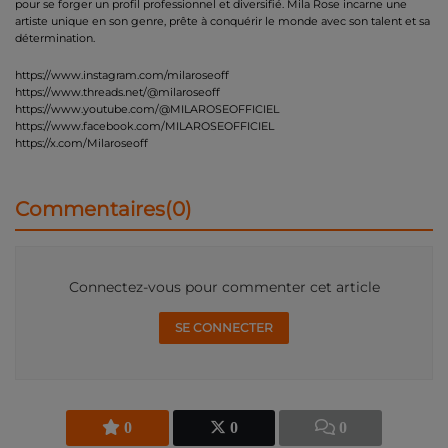
pour se forger un profil professionnel et diversifié. Mila Rose incarne une
artiste unique en son genre, prête à conquérir le monde avec son talent et sa
détermination.
https://www.instagram.com/milaroseoff
https://www.threads.net/@milaroseoff
https://www.youtube.com/@MILAROSEOFFICIEL
https://www.facebook.com/MILAROSEOFFICIEL
https://x.com/Milaroseoff
Commentaires(0)
Connectez-vous pour commenter cet article
SE CONNECTER
0
0
0