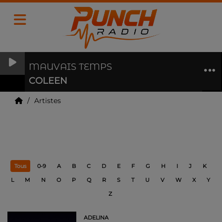
MAUVAIS TEMPS
COLEEN
Artistes
Artistes
Tous
0-9
A
B
C
D
E
F
G
H
I
J
K
L
M
N
O
P
Q
R
S
T
U
V
W
X
Y
Z
ADELINA