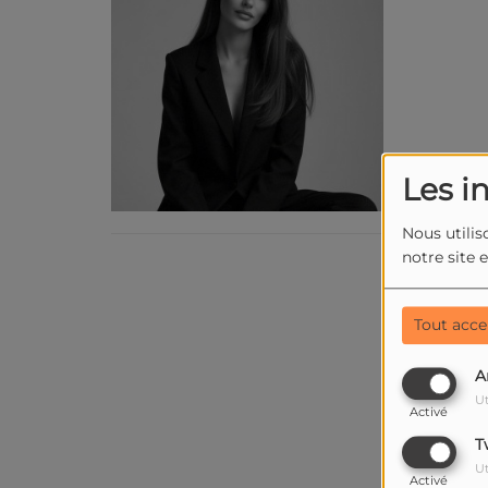
Les i
Nous utilis
notre site 
Tout acce
A
Ut
Activé
T
Ut
Activé