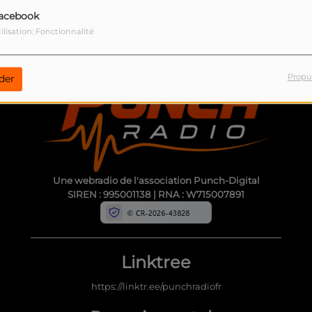
acebook
ilisation: Fonctionnalité
CONTACT
Propu
der
Une webradio de l'association Punch-Digital
SIREN : 995001138 | RNA : W715007891
Linktree
https://linktr.ee/punchradiofr