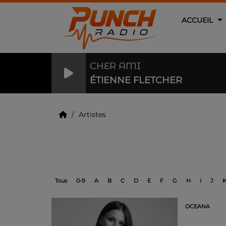
ACCUEIL
CHER AMI
ÉTIENNE FLETCHER
Artistes
Artistes
Tous
0-9
A
B
C
D
E
F
G
H
I
J
OCEANA