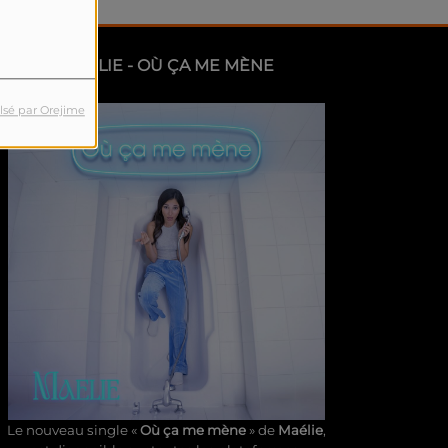
MAÉLIE - OÙ ÇA ME MÈNE
lsé par Orejime
Le nouveau single «
Où ça me mène
» de
Maélie
,