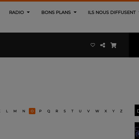
RADIO
BONS PLANS
ILS NOUS DIFFUSENT
K
L
M
N
O
P
Q
R
S
T
U
V
W
X
Y
Z