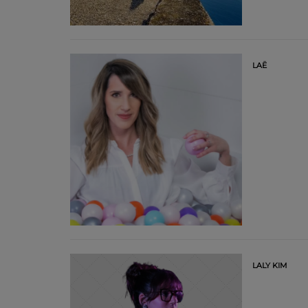
LAË
LALY KIM