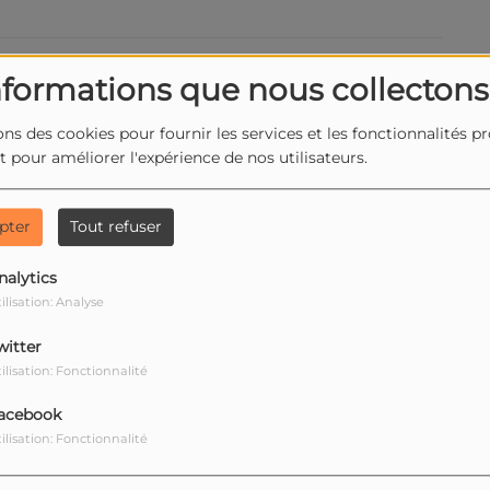
nformations que nous collectons
ons des cookies pour fournir les services et les fonctionnalités p
et pour améliorer l'expérience de nos utilisateurs.
pter
Tout refuser
nalytics
ilisation: Analyse
witter
ilisation: Fonctionnalité
T
acebook
ilisation: Fonctionnalité