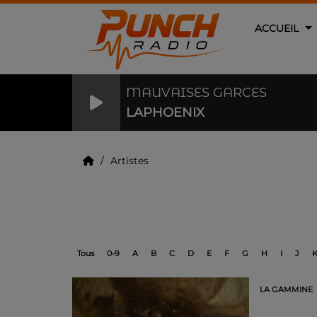
ACCUEIL
MAUVAISES GARCES
LAPHOENIX
Artistes
Artistes
Tous
0-9
A
B
C
D
E
F
G
H
I
J
LA GAMMINE