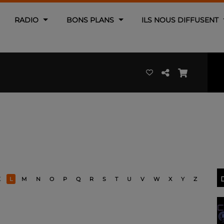
RADIO
BONS PLANS
ILS NOUS DIFFUSENT
K
L
M
N
O
P
Q
R
S
T
U
V
W
X
Y
Z