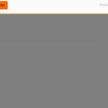
Propu
der