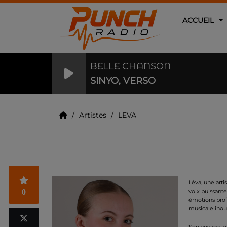
ACCUEIL
BELLE CHANSON
SINYO, VERSO
Artistes
LEVA
LEVA
Léva, une art
0
voix puissant
émotions prof
musicale inou