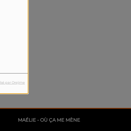
lsé par Orejime
MAÉLIE - OÙ ÇA ME MÈNE