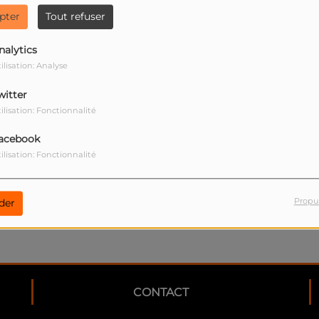
pter
Tout refuser
nalytics
ilisation: Analyse
witter
ilisation: Fonctionnalité
our commenter cet article
acebook
ilisation: Fonctionnalité
 CONNECTER
Propu
der
CONTACT