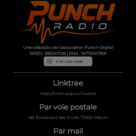
Une webradio de l'association Punch-Digital
SIREN : 995001138 | RNA : W715007891
Linktree
https://linktr.ee/punchradiofr
Par voie postale
4B Boulevard des 9 clés 71000 Mâcon
Par mail