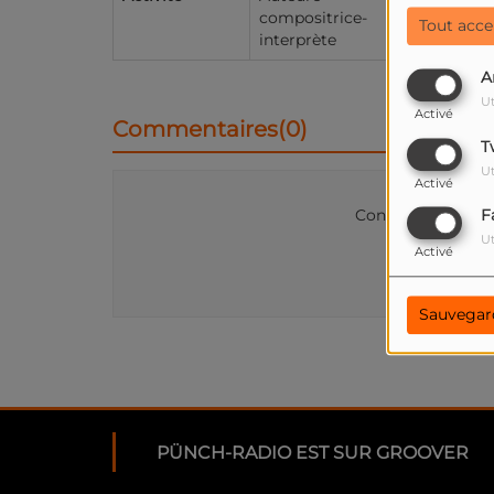
compositrice-
Tout acce
interprète
A
Ut
Activé
Commentaires(0)
T
Ut
Activé
Connectez-vous p
F
Ut
Activé
SE
Sauvegar
PÜNCH-RADIO EST SUR GROOVER