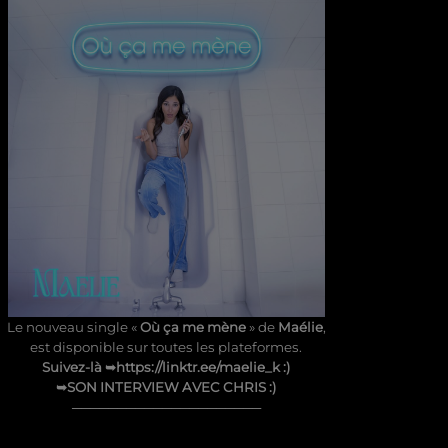
Le nouveau single «
Où ça me mène
» de
Maélie
,
est disponible sur toutes les plateformes.
Suivez-là ➥
https://linktr.ee/maelie_k
:)
➥
SON INTERVIEW AVEC CHRIS
:)
─────────────────────