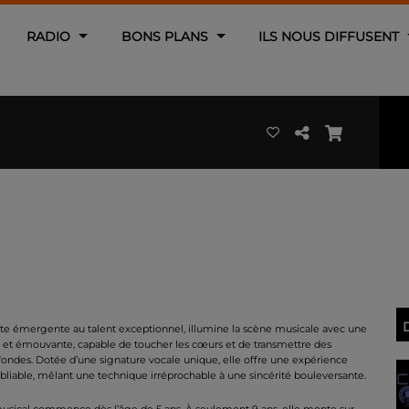
RADIO
BONS PLANS
ILS NOUS DIFFUSENT
iste émergente au talent exceptionnel, illumine la scène musicale avec une
e et émouvante, capable de toucher les cœurs et de transmettre des
ondes. Dotée d’une signature vocale unique, elle offre une expérience
bliable, mêlant une technique irréprochable à une sincérité bouleversante.