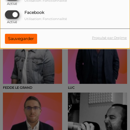
Utilisation: Fonctionnalité
Activé
DJ TIËSTO
EVAN GASTEL
Facebook
Utilisation: Fonctionnalité
Activé
Propulsé par Orejime
Sauvegarder
FEDDE LE GRAND
LUC