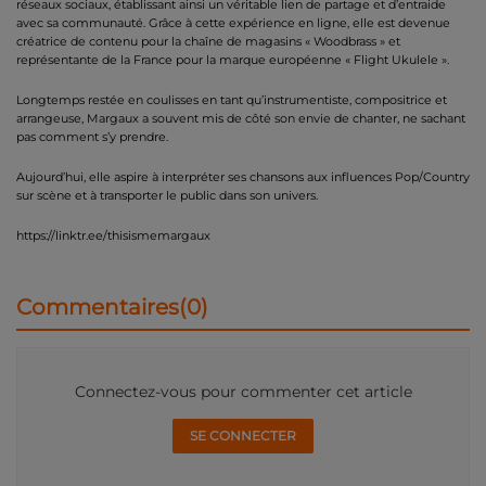
réseaux sociaux, établissant ainsi un véritable lien de partage et d’entraide
avec sa communauté. Grâce à cette expérience en ligne, elle est devenue
créatrice de contenu pour la chaîne de magasins « Woodbrass » et
représentante de la France pour la marque européenne « Flight Ukulele ».
Longtemps restée en coulisses en tant qu’instrumentiste, compositrice et
arrangeuse, Margaux a souvent mis de côté son envie de chanter, ne sachant
pas comment s’y prendre.
Aujourd’hui, elle aspire à interpréter ses chansons aux influences Pop/Country
sur scène et à transporter le public dans son univers.
https://linktr.ee/thisismemargaux
Commentaires(0)
Connectez-vous pour commenter cet article
SE CONNECTER