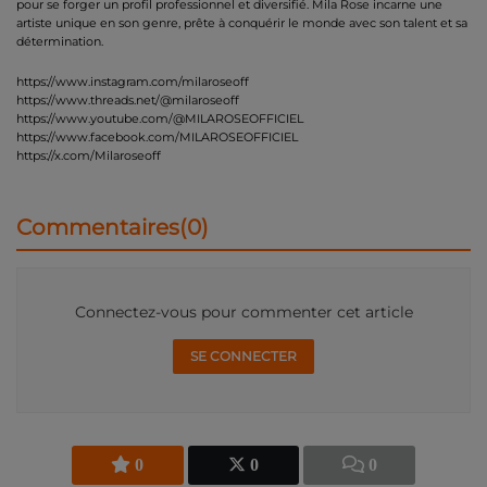
pour se forger un profil professionnel et diversifié. Mila Rose incarne une
artiste unique en son genre, prête à conquérir le monde avec son talent et sa
détermination.
https://www.instagram.com/milaroseoff
https://www.threads.net/@milaroseoff
https://www.youtube.com/@MILAROSEOFFICIEL
https://www.facebook.com/MILAROSEOFFICIEL
https://x.com/Milaroseoff
Commentaires(0)
Connectez-vous pour commenter cet article
SE CONNECTER
0
0
0