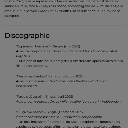
En mai 2023, Maélie représente la France au festival international Sanremo
Junior en Italie, face à 23 pays. Sur scène, accompagnée de 35 musiciens, elle
émeut le public avec
« Mon Dieu »
d’Édith Piaf et remporte le 1er Prix de sa
catégorie.
Discographie
"Copines en héroïnes" – Single (mai 2023)
Auteurs-compositeurs : Benjamin Samana & Nico Loconte – Label :
Play Two
→ Titre pop et lumineux, enregistré à Amsterdam après sa victoire à la
Billieblush Academy.
"Mes rêves d’enfant" – Single (octobre 2023)
Auteur-compositeur : Le Chanteur des Ruelles – Production
indépendante
"Paradis déguisé" – Single (avril 2025)
Auteur-compositeur : Crizus Miller, Maélie (co-auteur) – Indépendant
"Où ça me mène" – Single (17 octobre 2025)
Écrit et composé par Maélie – Production indépendante
→ Un titre introspectif et sincère, où Maélie explore les doutes et les
espoirs de son parcours, affirmant sa plume et sa maturité artistique.