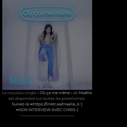
Le nouveau single «
Où ça me mène
» de
Maélie
,
est disponible sur toutes les plateformes.
Suivez-là ➥
https://linktr.ee/maelie_k
:)
➥
SON INTERVIEW AVEC CHRIS
:)
─────────────────────