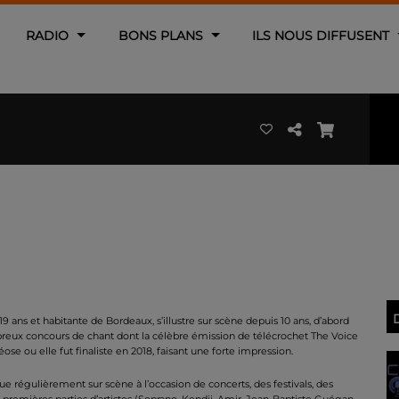
RADIO
BONS PLANS
ILS NOUS DIFFUSENT
19 ans et habitante de Bordeaux, s’illustre sur scène depuis 10 ans, d’abord
eux concours de chant dont la célèbre émission de télécrochet The Voice
ose ou elle fut finaliste en 2018, faisant une forte impression.
gue régulièrement sur scène à l’occasion de concerts, des festivals, des