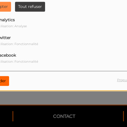
pter
Tout refuser
nalytics
ilisation: Analyse
witter
ilisation: Fonctionnalité
our commenter cet article
acebook
ilisation: Fonctionnalité
 CONNECTER
Propu
der
CONTACT