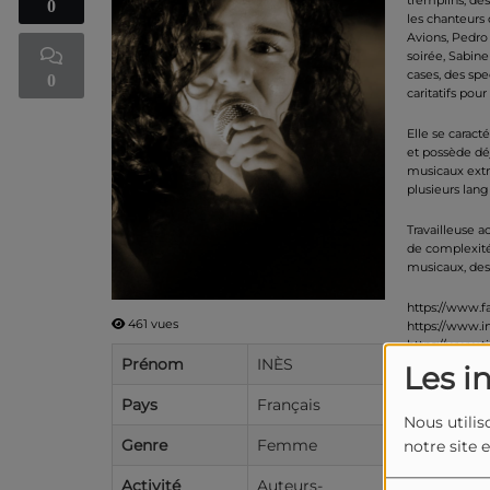
tremplins, des
0
les chanteurs 
Avions, Pedro
soirée, Sabine
cases, des sp
0
caritatifs pou
Elle se caract
et possède dé
musicaux extr
plusieurs lang
Travailleuse a
de complexité
musicaux, des
https://www.
461 vues
https://www.i
https://www.t
Prénom
INÈS
https://www.
Les i
Pays
Français
Nous utilis
Genre
Femme
notre site 
Activité
Auteurs-