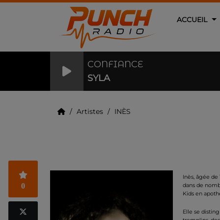
ACCUEIL
CONFIANCE
SYLA
Artistes
INÈS
INÈS
Inès, âgée de 
0
dans de nombr
Kids en apothé
Elle se distin