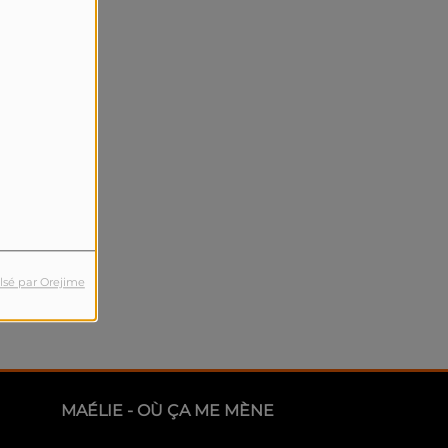
lsé par Orejime
MAÉLIE - OÙ ÇA ME MÈNE