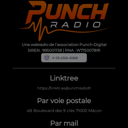
Une webradio de l'association Punch-Digital
SIREN : 995001138 | RNA : W715007891
Linktree
https://linktr.ee/punchradiofr
Par voie postale
4B Boulevard des 9 clés 71000 Mâcon
Par mail