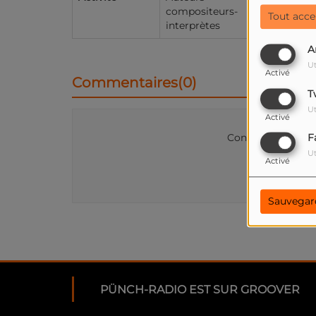
compositeurs-
Tout acce
interprètes
A
Ut
Activé
Commentaires(0)
T
Ut
Activé
Connectez-vous p
F
Ut
Activé
SE
Sauvegar
PÜNCH-RADIO EST SUR GROOVER