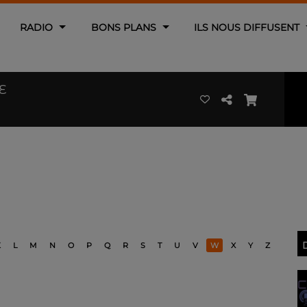
RADIO
BONS PLANS
ILS NOUS DIFFUSENT
E
K
L
M
N
O
P
Q
R
S
T
U
V
W
X
Y
Z