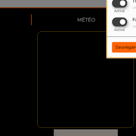
T
Ut
Activé
MÉTÉO
F
Ut
Activé
Sauvegar