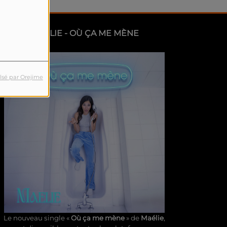
MAÉLIE - OÙ ÇA ME MÈNE
lsé par Orejime
Le nouveau single «
Où ça me mène
» de
Maélie
,