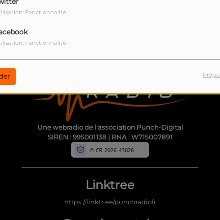
witter
ilisation: Fonctionnalité
CONTACT
acebook
ilisation: Fonctionnalité
Propu
der
Une webradio de l'association Punch-Digital
SIREN : 995001138 | RNA : W715007891
Linktree
https://linktr.ee/punchradiofr