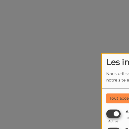
Les i
Nous utilis
notre site 
Tout acce
A
Ut
Activé