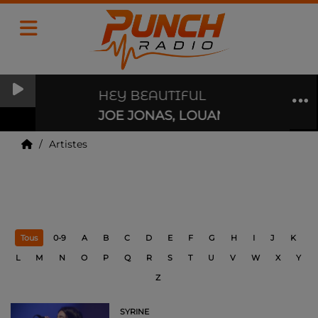
HEY BEAUTIFUL
JOE JONAS, LOUANE, TINY HABITS
Artistes
Artistes
Tous
0-9
A
B
C
D
E
F
G
H
I
J
K
L
M
N
O
P
Q
R
S
T
U
V
W
X
Y
Z
SYRINE