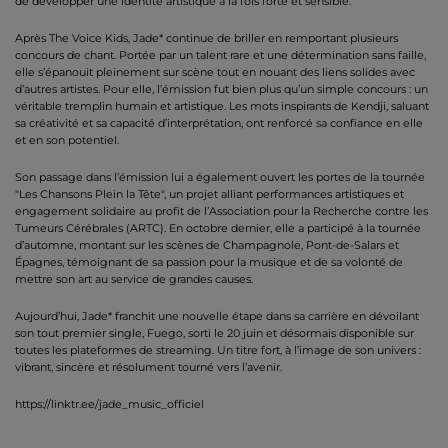
de développer une identité artistique à la fois forte et sensible.
Après The Voice Kids, Jade* continue de briller en remportant plusieurs
concours de chant. Portée par un talent rare et une détermination sans faille,
elle s’épanouit pleinement sur scène tout en nouant des liens solides avec
d’autres artistes. Pour elle, l’émission fut bien plus qu’un simple concours : un
véritable tremplin humain et artistique. Les mots inspirants de Kendji, saluant
sa créativité et sa capacité d’interprétation, ont renforcé sa confiance en elle
et en son potentiel.
Son passage dans l’émission lui a également ouvert les portes de la tournée
"Les Chansons Plein la Tête", un projet alliant performances artistiques et
engagement solidaire au profit de l’Association pour la Recherche contre les
Tumeurs Cérébrales (ARTC). En octobre dernier, elle a participé à la tournée
d’automne, montant sur les scènes de Champagnole, Pont-de-Salars et
Épagnes, témoignant de sa passion pour la musique et de sa volonté de
mettre son art au service de grandes causes.
Aujourd’hui, Jade* franchit une nouvelle étape dans sa carrière en dévoilant
son tout premier single, Fuego, sorti le 20 juin et désormais disponible sur
toutes les plateformes de streaming. Un titre fort, à l’image de son univers :
vibrant, sincère et résolument tourné vers l’avenir.
https://linktr.ee/jade_music_officiel